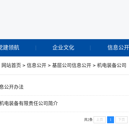
党建领航
企业文化
信息公
：
网站首页
>
信息公开
>
基层公司信息公开
>
机电装备公司
息公开办法
机电装备有限责任公司简介​
共2条
上页
1
下页