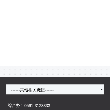
综合办：0561-3123333