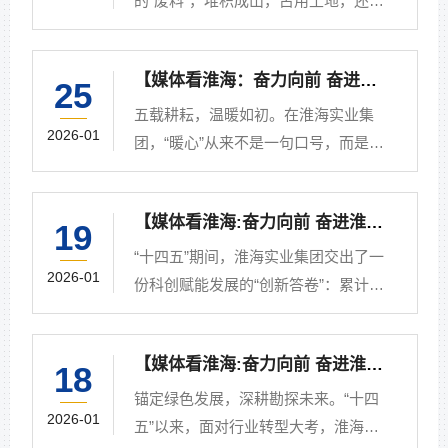
的“废料”，堆积成山，占用土地，还可
金和集团的牵挂，亲手送到职工群众
能影响环境。但在淮海实业集团旗下
手中。在勘探花园的老房子里，96岁
新材料公司，这些黑色的“石头”却经历
【媒体看淮海：奋力向前 奋进淮海】有温度，更有力量！淮海实业集团“暖心工程”点亮职工幸福路
的老党员邰永成与前来慰问的同志回
25
了一场奇妙的“变身”——成为绿色建材
忆“光荣在党50年”和“抗美援朝”往昔；
的宝贵原料。“十四五”期间，新材料公
五载耕耘，温暖如初。在淮海实业集
2026-01
在老干部王慎明的家中，集团领导对
司紧扣创新主线，不仅破解了煤矸石
团，“暖心”从来不是一句口号，而是落
他为集团发展做出的付出和贡献表示
高值化利用的世界级难题，建成了国
在实处的一项一项举措、融入日常的
诚挚敬意。...
内首条百万吨级示范线，更在激烈的
一点一滴关怀。“十四五”期间，集团精
【媒体看淮海:奋力向前 奋进淮海】研发投入翻番！9.4亿锻造“科创”实力
市场竞争中成功开拓新局，交出了一
19
心绘就的“服务战略、赋能成长、促进
份技术突破与产业升级的提质向新答
和谐”的暖心工程，既温暖了千家灯
“十四五”期间，淮海实业集团交出了一
2026-01
卷。硬核！从0到1，变“废”为“材”...
火，更汇聚起推动企业高质量发展的
份科创赋能发展的“创新答卷”：累计研
磅礴合力。思想铸魂，凝聚“同心圆”五
发投入9.4亿元，年度研发经费从2020
年来，集团以思想引领筑牢信念根
年的8919万元跃升至2025年的2.22亿
【媒体看淮海:奋力向前 奋进淮海】解放煤炭6700万吨+省下80亿！这家勘探公司如何做到的？
基。“五心两来”“我与企业共成长”“淮海
18
元，年均增速达20%。这组数字背
职工大思政课”等系列宣传宣讲活动，
后，是集团深入实施创新驱动发展战
锚定绿色发展，深耕勘探未来。“十四
2026-01
让奋斗共识深入人心；劳模工匠的先
略，为高质量发展注入科创动能的具
五”以来，面对行业转型大考，淮海实