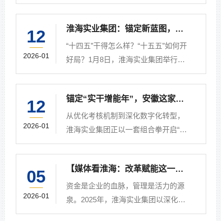
进事迹通过“...
体实践。改革破局，激活创新“一池春
业集团旗下中勘科技深入实施“专业化
水”集团以机制改革为抓手，全面优化
发展、品牌化经营、差异化竞争”战
淮海实业集团：锚定新蓝图，实干启新程
创新生态。重塑管理体系，成立科技
12
略，交出向新向质答卷：连续三年跨
创新部，构建“集团-子公司”两级管理
越发展，经营业绩屡创新高！这背
“十四五”干得怎么样？“十五五”如何开
2026-01
架构，强化子公司研发主体地位，充
后，是一场关于技术、市场与管理的
好局？1月8日，淮海实业集团举行第
分赋权项目负责人。...
全面进击。开疆拓土：从“扎根江淮”到
三届职工、工会会员代表大会第五次
“花开九省”市场是企业的生命线。中勘
会议暨2026年工作会议，盘点“十四五”
锚定“实干增能年”，安徽这家国企何以破局开新篇？
科技坚持“本土筑基、省外拓展”，不仅
12
发展业绩，擘画“十五五”美好蓝图。
让安徽市场占有率达12%，在淮北本
“回顾‘十四五’时期，集团公司明确
从优化考核机制到深化数字化转型，
2026-01
土更攀升至32%。更值得关注的是，
了‘一流煤炭安全高效绿色生产综合服
淮海实业集团正以一套组合拳开启“十
其非传统业务占比已突破60%...
务商’的核心功能定位和‘煤矿智能装备
五五”新征程。1月8日，淮海实业集团
制造与先进技术服务、绿色建材’的主
总部，第三届职工、工会会员代表大
【媒体看淮海：改革赋能这一年】打好“组合拳” 管好“钱袋子”
责主业，集团的发展方向、前进路径
05
会第五次会议暨2026年工作会议如期
愈发明晰。”淮海实业集团党委书记、
举行。全体代表齐聚一堂，回顾极具
资金是企业的血脉，管理是活力的源
2026-01
董事长王振江在会上表示，今年是“...
挑战的2025年，共同谋划2026年发展
泉。2025年，淮海实业集团以深化改
蓝图。“十五五”开局之年，该集团将
革为抓手，着力构建全方位资金风险