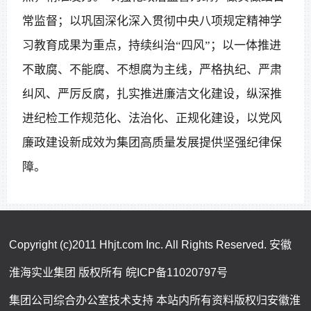
常监督；以巩固深化深入贯彻中央八项规定精神学
习教育成果为重点，持续纠治“四风”；以一体推进
不敢腐、不能腐、不想腐为主线，严格执纪、严肃
纠风、严厉反腐，扎实推进廉洁文化建设，纵深推
进纪检工作规范化、法治化、正规化建设，以党风
廉政建设新成效为集团高质量发展提供坚强纪律保
障。
Copyright (c)2011 Hhjt.com Inc. All Rights Reserved. 安徽
淮海实业集团 版权所有
皖ICP备11020797号
集团公司综合办公室技术支持 本站内所有资料版权归安徽淮