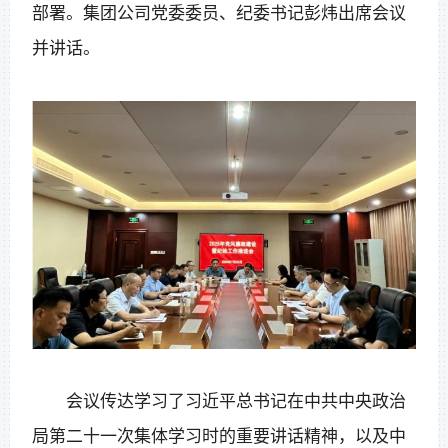
部署。集团公司党委委员、纪委书记彭炜出席会议
并讲话。
会议传达学习了习近平总书记在中共中央政治
局第二十一次集体学习时的重要讲话精神，以及中