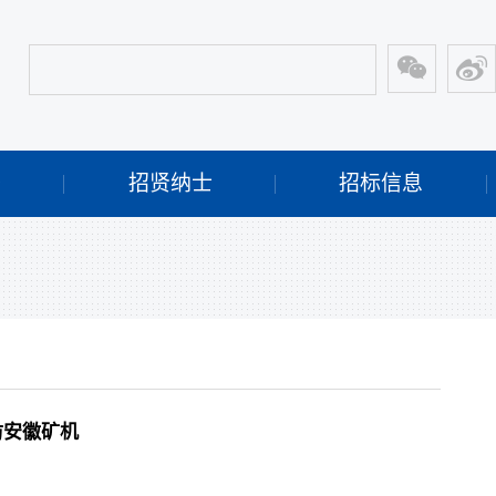
开
招贤纳士
招标信息
访安徽矿机