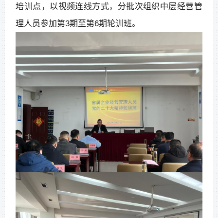
培训点，以视频连线方式，分批次组织中层经营管
理人员参加第3期至第6期轮训班。