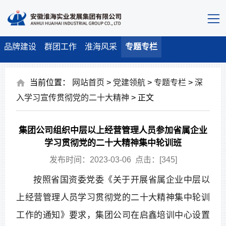
品牌建设
群团工作
淮海风采
专题专栏
当前位置：
网站首页
>
党建领航
>
专题专栏
>
深
入学习宣传贯彻党的二十大精神
> 正文
集团公司组织中层以上经营管理人员参加省属企业
学习贯彻党的二十大精神集中轮训班
发布时间：2023-03-06 点击：[
345
]
按照省国资委党委《关于开展省属企业中层以
上经营管理人员学习贯彻党的二十大精神集中轮训
工作的通知》要求，集团公司在启鑫培训中心设置