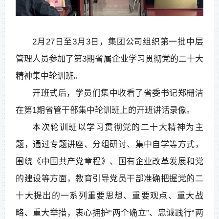
2月27日至3月3日，集团公司组织第一批中层
管理人员参加了第3期省属企业学习贯彻党的二十大
精神集中轮训班。
开班式后，学员们集中收看了省委书记郑栅洁
在第1期省管干部集中轮训班上的开班讲话录像。
本次轮训班以学习贯彻党的二十大精神为主
题，通过专题讲座、分组研讨、集中自学等方式，
围绕《中国共产党章程》、国有企业改革发展和党
的建设等方面，教育引导党员干部准确把握党的二
十大提出的一系列重要思想、重要观点、重大战
略、重大举措，衷心拥护“两个确立”、忠诚践行“两