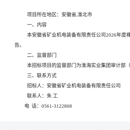
项目所在地区：安徽省
,淮北市
一、
内容
本安徽省矿业机电装备有限责任公司
2026年
告。
二、监督部门
本招标项目的监督部门为淮海实业集团审计部
三
、联系方式
招标人：安徽省矿业机电装备有限责任公司
联系人：朱
工
电
话：
0561-3122868