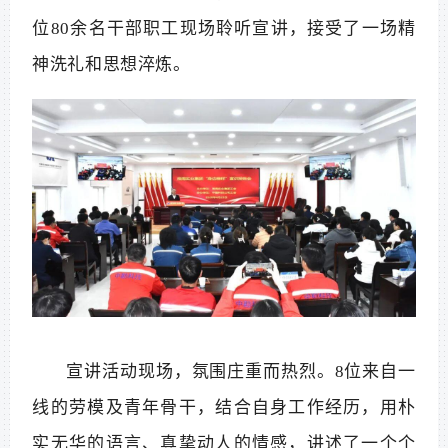
位80余名干部职工现场聆听宣讲，接受了一场精
神洗礼和思想淬炼。
宣讲活动现场，氛围庄重而热烈。8位来自一
线的劳模及青年骨干，结合自身工作经历，用朴
实无华的语言、真挚动人的情感，讲述了一个个