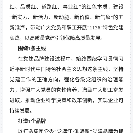
红、品质红、道路红、事业红”的红色本质，建设
“新实力、新活力、新动能、新价值、新气象”的五
新淮海，带动广大党员和职工开展“1136”特色党建
实践，以高质量党建引领保障高质量发展。
围绕1条主线
在党建品牌建设过程中，始终围绕学习贯彻习
近平新时代中国特色社会主义思想这条主线，坚持
党建工作的正确方向，强化各级党组织的治理能
力，增强广大党员的党性修养，激励广大职工奋发
进取，推动企业科学决策和改革创新，实现企业可
持续发展。
打造1个品牌
以打造集团党委
“党旗红·淮海新”党建品牌为抓