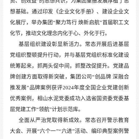
资、创效益”的思想共识，为集团重振发展厚植了思
想基础。通过印发《企业文化手册》、建设企业文
化展厅，举办集团“聚力笃行 焕新启航”首届职工文
化节，推动文化理念内化于心、外化于行。
基层组织建设彰显新活力。常态开展后进基层
党组织整顿提升行动，并与基层党组织标准化建设
统筹起来，抓两头促中间，抓整改促提升。党建品
牌创建方面取得新突破，集团公司
“创品牌 深融合
推发展”品牌案例获评2024年度全国企业党建创新
优秀案例，相山水泥党委成功入选省国资委党委基
层党建工作“领航”计划示范库。
全面从严治党取得新成效。常态召开警示教育
大会、开展
“六个一”“六进”活动、编印典型案例警