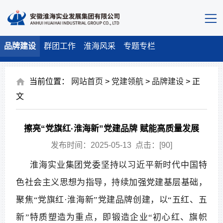
品牌建设
群团工作
淮海风采
专题专栏
当前位置：
网站首页
>
党建领航
>
品牌建设
> 正
文
擦亮“党旗红·淮海新”党建品牌 赋能高质量发展
发布时间：2025-05-13 点击：[
90
]
淮海实业集团党委坚持以习近平新时代中国特
色社会主义思想为指导，持续加强党建基层基础，
聚焦
“党旗红·淮海新”党建品牌创建，以“五红、五
新”特质塑造为重点，即锻造企业“初心红、旗帜