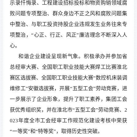
示录忏悔录、工程建设招标投标和物资购销领域腐
败问题专项整治、群众身边不正之风和腐败问题集
中整治、与职工投资持股企业违规发生业务往来专
项整治，“心正、行正、风正”廉洁理念不断深入人
心。
和谐企业建设呈现新气象。积极承办并参加省
总经审大赛、全国职工职业技能大赛焊工比赛淮北
赛区选拔赛、全国职工职业技能大赛
“数控机床装调
维修工”安徽选拔赛，开展“五型工会”劳动竞赛，进
一步展示了企业形象，提升了职工素养，集团工会
获优秀组织奖，并在淮北市“五型工会”劳动竞赛、2
023年度全市工会经审工作规范化建设考核中荣获
“一等奖”和“特等奖”，取得历史性突破。